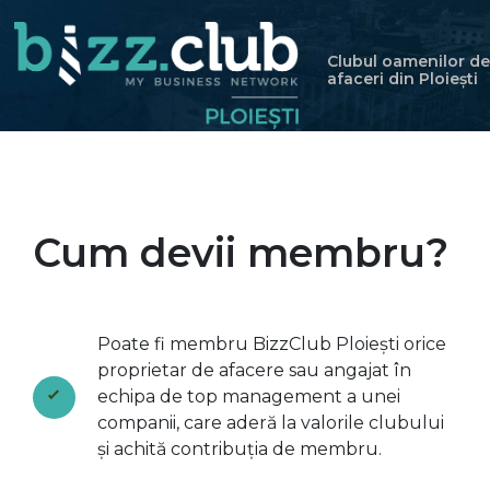
Clubul oamenilor de
afaceri din Ploiești
Cum devii membru?
Poate fi membru BizzClub Ploiești orice
proprietar de afacere sau angajat în
echipa de top management a unei
companii, care aderă la valorile clubului
și achită contribuția de membru.